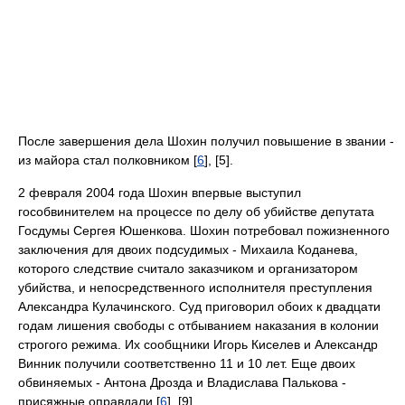
После завершения дела Шохин получил повышение в звании -
из майора стал полковником [
6
], [5].
2 февраля 2004 года Шохин впервые выступил
гособвинителем на процессе по делу об убийстве депутата
Госдумы Сергея Юшенкова. Шохин потребовал пожизненного
заключения для двоих подсудимых - Михаила Коданева,
которого следствие считало заказчиком и организатором
убийства, и непосредственного исполнителя преступления
Александра Кулачинского. Суд приговорил обоих к двадцати
годам лишения свободы с отбыванием наказания в колонии
строгого режима. Их сообщники Игорь Киселев и Александр
Винник получили соответственно 11 и 10 лет. Еще двоих
обвиняемых - Антона Дрозда и Владислава Палькова -
присяжные оправдали [
6
], [9].