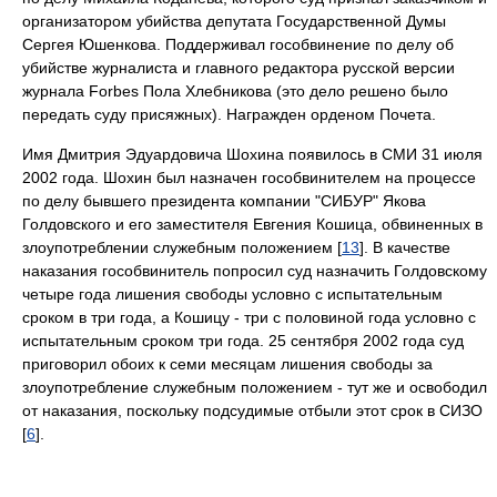
организатором убийства депутата Государственной Думы
Сергея Юшенкова. Поддерживал гособвинение по делу об
убийстве журналиста и главного редактора русской версии
журнала Forbes Пола Хлебникова (это дело решено было
передать суду присяжных). Награжден орденом Почета.
Имя Дмитрия Эдуардовича Шохина появилось в СМИ 31 июля
2002 года. Шохин был назначен гособвинителем на процессе
по делу бывшего президента компании "СИБУР" Якова
Голдовского и его заместителя Евгения Кошица, обвиненных в
злоупотреблении служебным положением [
13
]. В качестве
наказания гособвинитель попросил суд назначить Голдовскому
четыре года лишения свободы условно с испытательным
сроком в три года, а Кошицу - три с половиной года условно с
испытательным сроком три года. 25 сентября 2002 года суд
приговорил обоих к семи месяцам лишения свободы за
злоупотребление служебным положением - тут же и освободил
от наказания, поскольку подсудимые отбыли этот срок в СИЗО
[
6
].