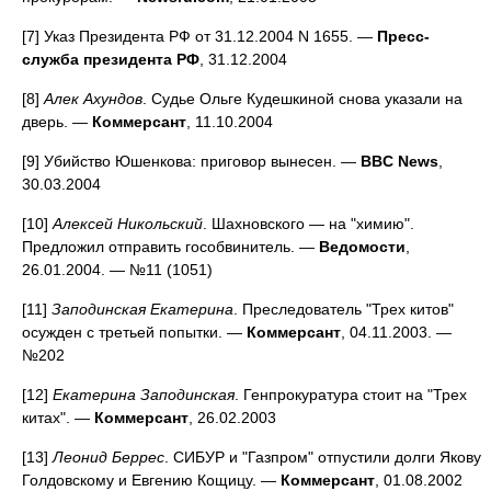
[7] Указ Президента РФ от 31.12.2004 N 1655. —
Пресс-
служба президента РФ
, 31.12.2004
[8]
Алек Ахундов
. Судье Ольге Кудешкиной снова указали на
дверь. —
Коммерсант
, 11.10.2004
[9] Убийство Юшенкова: приговор вынесен. —
BBC News
,
30.03.2004
[10]
Алексей Никольский
. Шахновского — на "химию".
Предложил отправить гособвинитель. —
Ведомости
,
26.01.2004. — №11 (1051)
[11]
Заподинская Екатерина
. Преследователь "Трех китов"
осужден с третьей попытки. —
Коммерсант
, 04.11.2003. —
№202
[12]
Екатерина Заподинская
. Генпрокуратура стоит на "Трех
китах". —
Коммерсант
, 26.02.2003
[13]
Леонид Беррес
. СИБУР и "Газпром" отпустили долги Якову
Голдовскому и Евгению Кощицу. —
Коммерсант
, 01.08.2002