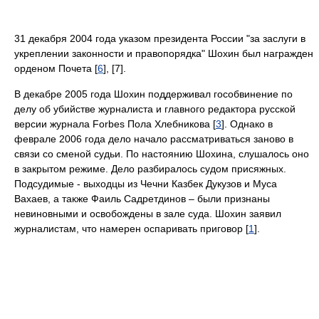
31 декабря 2004 года указом президента России "за заслуги в
укреплении законности и правопорядка" Шохин был награжден
орденом Почета [
6
], [7].
В декабре 2005 года Шохин поддерживал гособвинение по
делу об убийстве журналиста и главного редактора русской
версии журнала Forbes Пола Хлебникова [
3
]. Однако в
феврале 2006 года дело начало рассматриваться заново в
связи со сменой судьи. По настоянию Шохина, слушалось оно
в закрытом режиме. Дело разбиралось судом присяжных.
Подсудимые - выходцы из Чечни Казбек Дукузов и Муса
Вахаев, а также Фаиль Садретдинов – были признаны
невиновными и освобождены в зале суда. Шохин заявил
журналистам, что намерен оспаривать приговор [
1
].